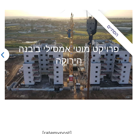
הסתיים
מפעל רג'נט
[ratemypost]