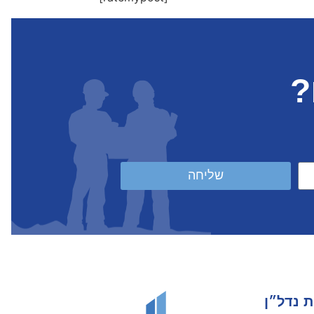
?
שליחה
ת נדל״ן